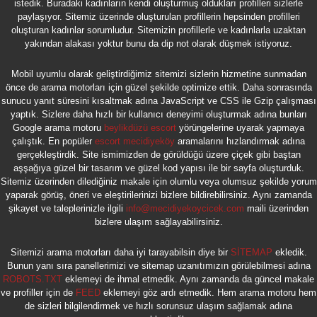
istedik. Buradaki kadınların kendi oluşturmuş oldukları profilleri sizlerle
paylaşıyor. Sitemiz üzerinde oluşturulan profillerin hepsinden profilleri
oluşturan kadınlar sorumludur. Sitemizin profillerle ve kadınlarla uzaktan
yakından alakası yoktur bunu da dip not olarak düşmek istiyoruz.
Mobil uyumlu olarak geliştirdiğimiz sitemizi sizlerin hizmetine sunmadan
önce de arama motorları için güzel şekilde optimize ettik. Daha sonrasında
sunucu yanıt süresini kısaltmak adına JavaScript ve CSS ile Gzip çalışması
yaptık. Sizlere daha hızlı bir kullanıcı deneyimi oluşturmak adına bunları
Google arama motoru
beylikdüzü escort
yörüngelerine uyarak yapmaya
çalıştık. En popüler
escort mecidiyeköy
aramalarını hızlandırmak adına
gerçekleştirdik. Site ismimizden de görüldüğü üzere çiçek gibi baştan
aşşağıya güzel bir tasarım ve güzel kod yapısı ile bir sayfa oluşturduk.
Sitemiz üzerinden dilediğiniz makale için olumlu veya olumsuz şekilde yorum
yaparak görüş, öneri ve eleştirilerinizi bizlere bildirebilirsiniz. Aynı zamanda
şikayet ve taleplerinizle ilgili
info@mecidiyekoycicek.com
maili üzerinden
bizlere ulaşım sağlayabilirsiniz.
Sitemizi arama motorları daha iyi tarayabilsin diye bir
SİTEMAP
ekledik.
Bunun yanı sıra panellerimizi ve sitemap uzanıtımızın görülebilmesi adına
ROBOTS.TXT
eklemeyi de ihmal etmedik. Aynı zamanda da güncel makale
ve profiller için de
FEED
eklemeyi göz ardı etmedik. Hem arama motoru hem
de sizleri bilgilendirmek ve hızlı sorunsuz ulaşım sağlamak adına