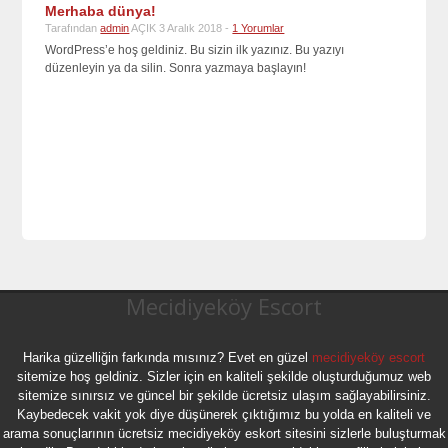
Merhaba dünya!
Tarafından
admin
AÇIK 3 Aralık 2018 -
1 Yorumlar
WordPress’e hoş geldiniz. Bu sizin ilk yazınız. Bu yazıyı
düzenleyin ya da silin. Sonra yazmaya başlayın!
Mecidiyeköy Escort
Harika güzelliğin farkında mısınız? Evet en güzel
mecidiyeköy escort
sitemize hoş geldiniz. Sizler için en kaliteli şekilde oluşturduğumuz web
sitemize sınırsız ve güncel bir şekilde ücretsiz ulaşım sağlayabilirsiniz.
Kaybedecek vakit yok diye düşünerek çıktığımız bu yolda en kaliteli ve
arama sonuçlarının ücretsiz mecidiyeköy eskort sitesini sizlerle buluşturmak