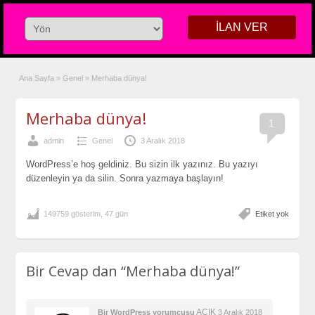
İLAN VER
Ana Sayfa
»
Genel
»
Merhaba dünya!
Merhaba dünya!
1
admin
Genel
3 Aralık 2018
WordPress’e hoş geldiniz. Bu sizin ilk yazınız. Bu yazıyı
düzenleyin ya da silin. Sonra yazmaya başlayın!
149759 gösterim, 47 gün
Etiket yok
Bir Cevap dan
“Merhaba dünya!”
AÇIK
Bir WordPress yorumcusu
3 Aralık 2018