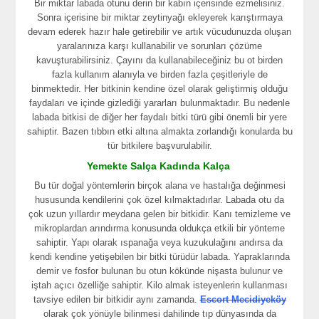
Bir miktar labada otunu derin bir kabın içerisinde ezmelisiniz.
Sonra içerisine bir miktar zeytinyağı ekleyerek karıştırmaya
devam ederek hazır hale getirebilir ve artık vücudunuzda oluşan
yaralarınıza karşı kullanabilir ve sorunları çözüme
kavuşturabilirsiniz. Çayını da kullanabileceğiniz bu ot birden
fazla kullanım alanıyla ve birden fazla çeşitleriyle de
binmektedir. Her bitkinin kendine özel olarak geliştirmiş olduğu
faydaları ve içinde gizlediği yararları bulunmaktadır. Bu nedenle
labada bitkisi de diğer her faydalı bitki türü gibi önemli bir yere
sahiptir. Bazen tıbbın etki altına almakta zorlandığı konularda bu
tür bitkilere başvurulabilir.
Yemekte Salça Kadında Kalça
Bu tür doğal yöntemlerin birçok alana ve hastalığa değinmesi
hususunda kendilerini çok özel kılmaktadırlar. Labada otu da
çok uzun yıllardır meydana gelen bir bitkidir. Kanı temizleme ve
mikroplardan arındırma konusunda oldukça etkili bir yönteme
sahiptir. Yapı olarak ıspanağa veya kuzukulağını andırsa da
kendi kendine yetişebilen bir bitki türüdür labada. Yapraklarında
demir ve fosfor bulunan bu otun kökünde nişasta bulunur ve
iştah açıcı özelliğe sahiptir. Kilo almak isteyenlerin kullanması
tavsiye edilen bir bitkidir aynı zamanda.
Escort Mecidiyeköy
olarak çok yönüyle bilinmesi dahilinde tıp dünyasında da