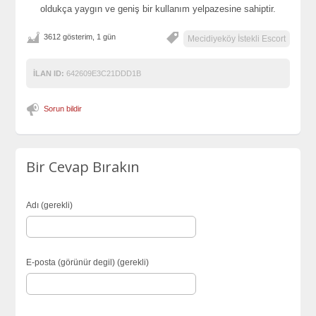
oldukça yaygın ve geniş bir kullanım yelpazesine sahiptir.
3612 gösterim, 1 gün
Mecidiyeköy İstekli Escort
İLAN ID:
642609E3C21DDD1B
Sorun bildir
Bir Cevap Bırakın
Adı (gerekli)
E-posta (görünür degil) (gerekli)