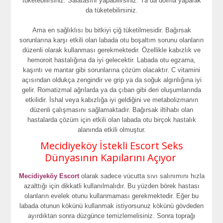
tüketebilirsiniz. Salatasını yapabilirsiniz. Ya da dolma yaparak
da tüketebilirsiniz.
Ama en sağlıklısı bu bitkiyi çiğ tüketilmesidir. Bağırsak
sorunlarına karşı etkili olan labada otu boşaltım sorunu olanların
düzenli olarak kullanması gerekmektedir. Özellikle kabızlık ve
hemoroit hastalığına da iyi gelecektir. Labada otu egzama,
kaşıntı ve mantar gibi sorunlarına çözüm olacaktır. C vitamini
açısından oldukça zengindir ve grip ya da soğuk algınlığına iyi
gelir. Romatizmal ağrılarda ya da çıban gibi deri oluşumlarında
etkilidir. İshal veya kabızlığa iyi geldiğini ve metabolizmanın
düzenli çalışmasını sağlamaktadır. Bağırsak iltihabı olan
hastalarda çözüm için etkili olan labada otu birçok hastalık
alanında etkili olmuştur.
Mecidiyeköy İstekli Escort Seks
Dünyasının Kapılarını Açıyor
Mecidiyeköy Escort
olarak sadece vücutta sıvı salınımını hızla
azalttığı için dikkatli kullanılmalıdır. Bu yüzden börek hastası
olanların evelek otunu kullanmaması gerekmektedir. Eğer bu
labada otunun kökünü kullanmak istiyorsunuz kökünü gövdeden
ayırdıktan sonra düzgünce temizlemelisiniz. Sonra toprağı