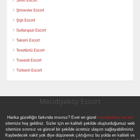
Silivri Escort
Şirinevler Escort
Şişli Escort
Sultangazi Escort
Taksim Escort
Tesettürlü Escort
Travesti Escort
Türbanlı Escort
Mecidiyeköy Escort
Harika güzelliğin farkında mısınız? Evet en güzel
mecidiyeköy escort
sitemize hoş geldiniz. Sizler için en kaliteli şekilde oluşturduğumuz web
sitemize sınırsız ve güncel bir şekilde ücretsiz ulaşım sağlayabilirsiniz.
Kaybedecek vakit yok diye düşünerek çıktığımız bu yolda en kaliteli ve