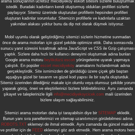
arama sonuçlarının ücretsiz mecidiyeköy eskort sitesini sizlerle buluşturmak
istedik. Buradaki kadınların kendi oluşturmuş oldukları profilleri sizlerle
paylaşıyor. Sitemiz üzerinde oluşturulan profillerin hepsinden profilleri
oluşturan kadınlar sorumludur. Sitemizin profillerle ve kadınlarla uzaktan
yakından alakası yoktur bunu da dip not olarak düşmek istiyoruz.
Mobil uyumlu olarak geliştirdiğimiz sitemizi sizlerin hizmetine sunmadan
önce de arama motorları için güzel şekilde optimize ettik. Daha sonrasında
sunucu yanıt süresini kısaltmak adına JavaScript ve CSS ile Gzip çalışması
yaptık. Sizlere daha hızlı bir kullanıcı deneyimi oluşturmak adına bunları
Google arama motoru
beylikdüzü escort
yörüngelerine uyarak yapmaya
çalıştık. En popüler
escort mecidiyeköy
aramalarını hızlandırmak adına
gerçekleştirdik. Site ismimizden de görüldüğü üzere çiçek gibi baştan
aşşağıya güzel bir tasarım ve güzel kod yapısı ile bir sayfa oluşturduk.
Sitemiz üzerinden dilediğiniz makale için olumlu veya olumsuz şekilde yorum
yaparak görüş, öneri ve eleştirilerinizi bizlere bildirebilirsiniz. Aynı zamanda
şikayet ve taleplerinizle ilgili
info@mecidiyekoycicek.com
maili üzerinden
bizlere ulaşım sağlayabilirsiniz.
Sitemizi arama motorları daha iyi tarayabilsin diye bir
SİTEMAP
ekledik.
Bunun yanı sıra panellerimizi ve sitemap uzanıtımızın görülebilmesi adına
ROBOTS.TXT
eklemeyi de ihmal etmedik. Aynı zamanda da güncel makale
ve profiller için de
FEED
eklemeyi göz ardı etmedik. Hem arama motoru hem